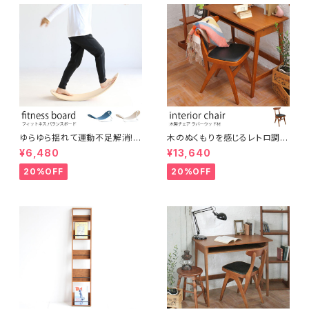
ゆらゆら揺れて運動不足解消!
木のぬくもりを感じるレトロ調コ
大人からこどもまでスキマ時間
ンパクトチェア ブラウン ウッドチ
¥6,480
¥13,640
に楽しめる木製フィットネスボー
ェア アンティーク調 シンプル ナ
ド バランスボード ヨガ 北欧風
チュラル シャビー おしゃれ 椅子
20%OFF
20%OFF
シンプル コンパクト テレワーク
イス デスクチェア インテリア
在宅ワーク オフィス リラックス
スペース 運動 美容 保育 体育