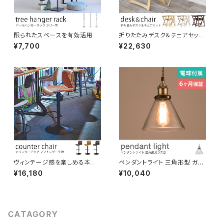
限られたスペースを有効活用。
折りたたみデスク＆チェアセット
省スペース設計のおしゃれなハ
コンパクトに収納、持ち運びでき
¥7,700
¥22,630
ンガーラック ツリー型 スモーキ
ます。 木製 ワークデスク 作業机
ーカラー くすみ感のある色 ポー
補助デスク ナチュラル コンパク
ルハンガー 引っ掛け収納 ナチュ
ト 省スペース 完成品にてお届
ラル インテリアオ フィス
け ソフトレザー生地 かわいい
新生活 1人暮らし テレワーク 在
宅ワーク
ヴィンテージ感を楽しめる本格
ペンダントライト 三角形型 ガラ
派ソフトレザーカウンターチェア
ス製 電球付き 吊り下げ照明 天
¥16,180
¥10,040
マットなブラック脚 高さ調整 フ
井照明 コード長さ調節可 LED
ットステップ付き バーチェア イ
対応可 引っ掛けシーリング ダク
ンダストリアル 椅子 イス
トレール対応 間接照明 おしゃれ
北欧 演出用品
CATAGORY