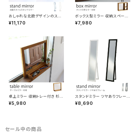
おしゃれな北欧デザインのスタ
ボックス型ミラー 収納スペース
ンドミラー 全身鏡 姿見 ダーク
付き 杉材 木製鏡 BOX型 卓上
¥11,170
¥7,980
ブラウン/アイボリー色
ミラー 飾り棚 箱型 ミラーボック
ス コンパクト インテリア 机の上
玄関
卓上ミラー 収納トレー付き 杉材
スタンドミラー ツヤありフレーム
縦横どちらでも置けます 木製鏡
光沢が高級感を演出。 鏡面加工
¥5,980
¥8,690
スクエア型 化粧鏡 メイク鏡 洗
幅33×高さ150cm 姿見鏡 全身
面鏡 デスクミラー テーブルミラ
鏡
ー ナチュラル おしゃれ コンパク
ト
セール中の商品