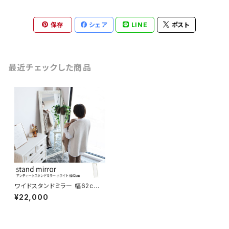
保存
シェア
LINE
ポスト
最近チェックした商品
ワイドスタンドミラー 幅62cm
ホワイト シャビー加工と細かな
¥22,000
装飾でアンティークな雰囲気の
全身鏡 白家具 姿見鏡 大型 壁
掛け 木製 ゲストハウス 施設 ア
パレル 店舗