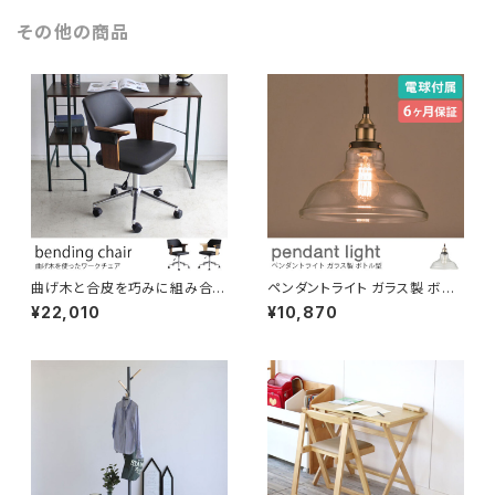
その他の商品
曲げ木と合皮を巧みに組み合わ
ペンダントライト ガラス製 ボト
せたワークチェア PUレザー張
ルタイプ 電球付き 吊り下げ照明
¥22,010
¥10,870
地 肘掛け付き ブラウン/ナチュ
天井照明 ディスプレイ コード長
ラル色 エレガント おしゃれ モダ
さ調節可 LED対応可 引っ掛け
ン
シーリング ダクトレール対応 間
接照明 おしゃれ 北欧 演出用品