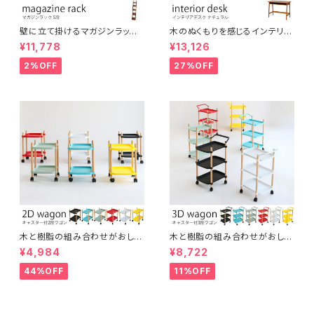
壁に立て掛けるマガジンラック
木のぬくもりを感じるインテリア
5段 木製 ディスプレイラック パ
デスク オーク材使用 ブラウン
¥11,778
¥13,126
ンフレットスタンド
ナチュラルスタイル ヴィンテージ
風 レトロ カントリー調 机 イン
2%OFF
27%OFF
テリア
木と樹脂の組み合わせがおしゃ
木と樹脂の組み合わせがおしゃ
れな2段ワゴン スッキリ片づけ
れな3段ワゴン スッキリ片づけ
¥4,984
¥8,722
キャスター付き 取っ手付き 多目
キャスター付き 取っ手付き 多目
的 サイドワゴン ナイトテーブル
的 サイドワゴン ファイル ガレー
44%OFF
11%OFF
ガレージ キッチンワゴン インテ
ジ キッチンワゴン インテリア
リア