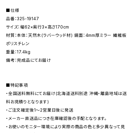
■仕様
品番：325-19147
サイズ：幅62×奥行3×高さ170cm
材質：本体：天然木(ラバーウッド材) 鏡面：4mm厚ミラー 繊維板
ポリスチレン
重量：17.4kg
備考：完成品にてお届け
■特記事項
・全国送料無料にてお届け(北海道送料別途 沖縄・離島地域は送
料お見積りとなります)
・ご注文確定後1〜2営業日後に発送
・メーカー直送品につき在庫確認後の手配となります。
・お使いのモニター環境により実際の商品の色と多少異なって見