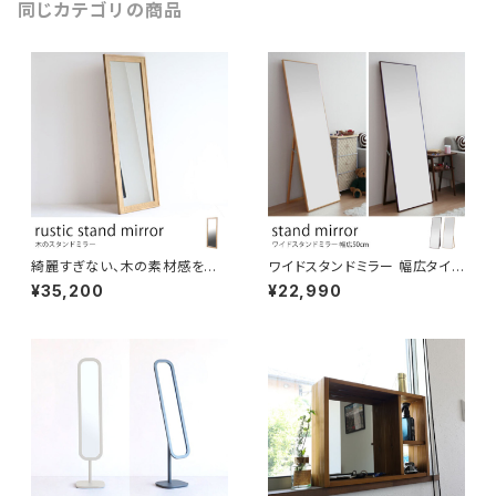
同じカテゴリの商品
綺麗すぎない、木の素材感を活
ワイドスタンドミラー 幅広タイプ
かしたスタンドミラー 大型 高さ
全身コーディネートはこれ一台
¥35,200
¥22,990
170cm 壁掛けミラー 姿見鏡
で。 細いフレームですっきりとし
全身鏡 ウォールミラー ナチュラ
たデザイン 幅50×高さ160cm
ル ヴィンテージ おしゃれ ファッ
全身鏡 姿見鏡 北欧調 リビング
ション コーディネート インテリ
ワンルーム 店舗什器
ア ビジネス ダンス練習 ヨガ ジ
ム 美容院 アパレル 店舗什器