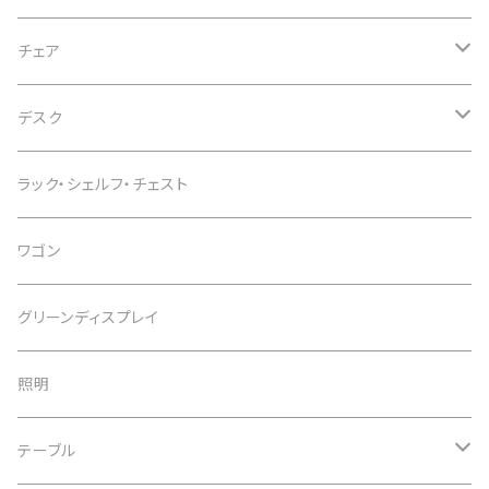
チェア
オフィスチェア
デスク
インテリアチェア
デスク
ラック・シェルフ・チェスト
カウンターチェア
スタンディングデスク
ワゴン
スツール
デスクワゴン
グリーンディスプレイ
デスク周辺用品
照明
子供用デスク
テーブル