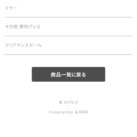
テーブル
ミラー
サイドテーブル
その他 便利グッズ
クリアランスセール
商品一覧に戻る
© カグビズ
Powered by