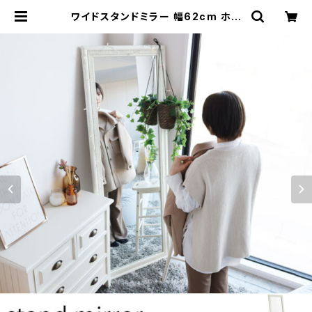
ワイドスタンドミラー 幅62cm ホワ
イト シャビー加工と細かな装飾でアン
ティークな雰囲気の全身鏡 白家具 姿
見鏡 大型 壁掛け 木製 ゲストハウス
施設 アパレル 店舗 | カグビズ