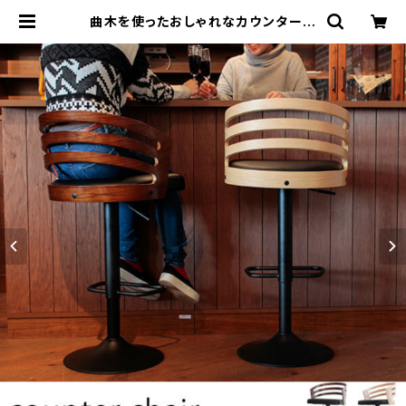
曲木を使ったおしゃれなカウンターチ
ェア 背もたれにスリットの入った圧迫
感のないデザイン マットなスチール
脚 フットレスト付き ブラウン/ナチュ
ラル バーチェア BAR カフェスツール
モダン スタイリッシュ エレガント キッ
チンカウンター 飲食店 | カグビズ