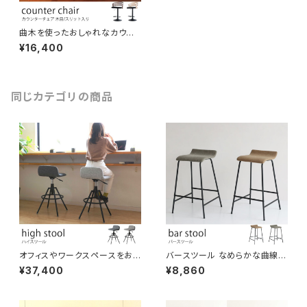
曲木を使ったおしゃれなカウン
ターチェア 背もたれにスリット
¥16,400
の入った圧迫感のないデザイン
マットなスチール脚 フットレスト
付き ブラウン/ナチュラル バーチ
ェア BAR カフェスツール モダン
スタイリッシュ エレガント キッチ
同じカテゴリの商品
ンカウンター 飲食店
オフィスやワークスペースをおし
バースツール なめらかな曲線を
ゃれな空間にするファブリック生
活かした優しいフォルム PUレザ
¥37,400
¥8,860
地のスツール 座面の曲線フォル
ー生地 カウンターチェア ハイチ
ムが体にフィットし快適な座り心
ェア カウンターバー カフェ 飲食
地 カフェスペースにもおすすめ
店 スタンディングテーブル店舗
ワークスペース ホームユース