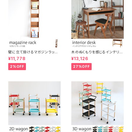
壁に立て掛けるマガジンラック
木のぬくもりを感じるインテリア
5段 木製 ディスプレイラック パ
デスク オーク材使用 ブラウン
¥11,778
¥13,126
ンフレットスタンド
ナチュラルスタイル ヴィンテージ
風 レトロ カントリー調 机 イン
2%OFF
27%OFF
テリア