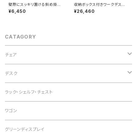
壁際にスッキリ置ける斜め掛け
収納ボックス付きワークデスク
ハンガーラック 木製 傾斜ハンガ
シンプルでしっかり収納できるデ
¥6,450
¥26,460
ー スラントハンガー オフィス 書
スク 机上ラック 引き出し2杯付
斎 おしゃれ 省スペース コンパ
き おしゃれ シンプル スタイリッ
クト 洋服 バッグ ネクタイ ストー
シュナチュラル 作業机 PCデス
ル 帽子掛け スプレー置き ラバ
ク 一人暮らし 新生活
ーウッド材 ナチュラル かわいい
CATAGORY
インテリア
チェア
オフィスチェア
デスク
インテリアチェア
デスク
ラック・シェルフ・チェスト
カウンターチェア
スタンディングデスク
ワゴン
スツール
デスクワゴン
グリーンディスプレイ