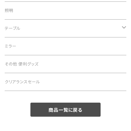
デスク周辺用品
照明
子供用デスク
テーブル
テーブル
ミラー
サイドテーブル
その他 便利グッズ
クリアランスセール
商品一覧に戻る