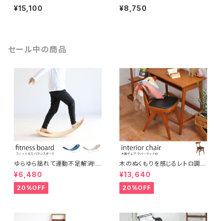
ア サラっとした触り心地のベル
立体構造の座面で体にフィット
¥15,100
¥8,750
ベット生地 バーチェア バースツ
する座り心地 昇降式 カウンター
ール キッチンカウンター カウン
スツール bar カフェ リビング ダ
ターデスク カフェ BAR ショップ
イニング 書斎
受付 インテリア
セール中の商品
ゆらゆら揺れて運動不足解消!
木のぬくもりを感じるレトロ調コ
大人からこどもまでスキマ時間
ンパクトチェア ブラウン ウッドチ
¥6,480
¥13,640
に楽しめる木製フィットネスボー
ェア アンティーク調 シンプル ナ
ド バランスボード ヨガ 北欧風
チュラル シャビー おしゃれ 椅子
20%OFF
20%OFF
シンプル コンパクト テレワーク
イス デスクチェア インテリア
在宅ワーク オフィス リラックス
スペース 運動 美容 保育 体育