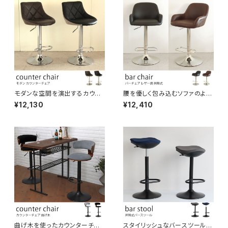
バーカウンター グレー2色
モダンな空間を演出するカウン
腰を優しく包み込むソファのよう
ターチェア PUレザー張地 キル
なバーチェア カウンターチェア
¥12,130
¥12,410
ティング加工 昇降機能 ブラウ
高さ調節可 おしゃれ ヴィンテー
ン/ブラック色 キッチンカウンタ
ジ ハイチェア ハイスツール キッ
ー バーチェア ハイチェア モダン
チンカウンター バー カフェ 飲食
おしゃれ シンプル 疲れにくい ハ
店
イスツール
曲げ木を使ったカウンターチェ
スタイリッシュなバースツール