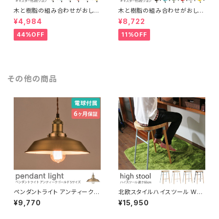
木と樹脂の組み合わせがおしゃ
木と樹脂の組み合わせがおしゃ
れな2段ワゴン スッキリ片づけ
れな3段ワゴン スッキリ片づけ
¥4,984
¥8,722
キャスター付き 取っ手付き 多目
キャスター付き 取っ手付き 多目
的 サイドワゴン ナイトテーブル
的 サイドワゴン ファイル ガレー
44%OFF
11%OFF
ガレージ キッチンワゴン インテ
ジ キッチンワゴン インテリア
リア
その他の商品
ペンダントライト アンティークゴ
北欧スタイルハイスツール WO
ールド Sサイズ 電球付き 吊り下
OD×STEEL 高さ65cm 木製
¥9,770
¥15,950
げ照明 天井照明 コード長さ調
座り心地のいい曲線座面 足置き
節可 LED対応可 引っ掛けシー
付き カウンタースツール バーチ