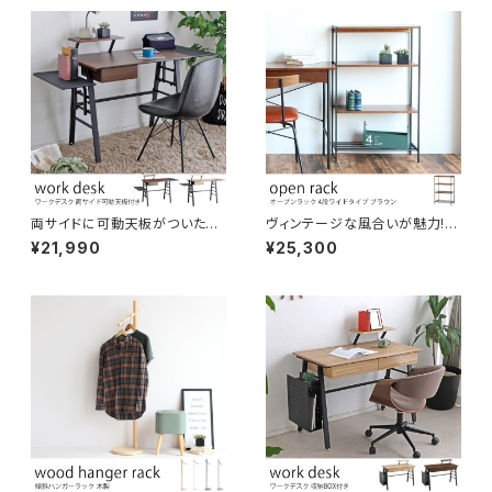
リング ダクトレール対応 間接照
ェア おしゃれ スタイリッシュ ア
明 おしゃれ 北欧 演出用品
イアン キッチン ダイニング ワー
クスペース カフェ 店舗 業務用
途 インテリア
両サイドに可動天板がついたワ
ヴィンテージな風合いが魅力!オ
ークデスク 広い作業スペース
ープンラック ４段ワイド 木製 ウ
¥21,990
¥25,300
机上ラック＆引き出し付き 作業
ォルナット材 スチール脚 シェル
机 パソコンデスク
フ 飾り棚 ディスプレイラック ヴ
ィンテージ 収納