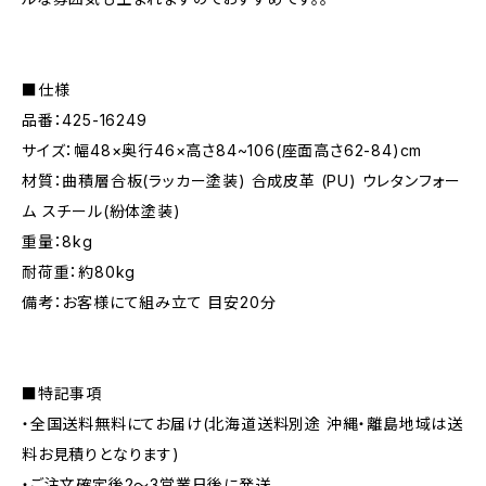
■仕様
品番：425-16249
サイズ：幅48×奥行46×高さ84~106(座面高さ62-84)cm
材質：曲積層合板(ラッカー塗装) 合成皮革 (PU) ウレタンフォー
ム スチール(紛体塗装)
重量：8kg
耐荷重：約80kg
備考：お客様にて組み立て 目安20分
■特記事項
・全国送料無料にてお届け(北海道送料別途 沖縄・離島地域は送
料お見積りとなります)
・ご注文確定後2〜3営業日後に発送