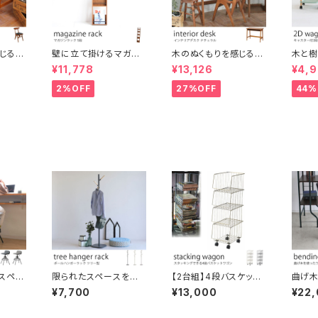
じるレ
壁に立て掛けるマガジ
木のぬくもりを感じるイ
木と
チェア
ンラック 5段 木製 ディ
ンテリアデスク オーク
がおし
¥11,778
¥13,126
¥4,
ェア ア
スプレイラック パンフレ
材使用 ブラウン ナチュ
スッキ
ンプル
ットスタンド
ラルスタイル ヴィンテー
ー付き
2%OFF
27%OFF
44%
ー お
ジ風 レトロ カントリー
的 サ
 デスク
調 机 インテリア
テーブ
ア
チンワ
スペー
限られたスペースを有
【2台組】4段バスケット
曲げ
空間に
効活用。 省スペース設
ワゴン 商品陳列や『見
組み合
¥7,700
¥13,000
¥22,
生地の
計のおしゃれなハンガ
せる収納』に。スタッキン
ェア 
曲線フ
ーラック ツリー型 スモ
グ可
掛け付