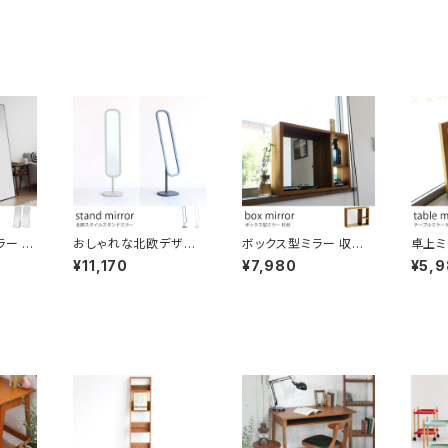
ラー 幅
おしゃれな北欧デザイ
ボックス型ミラー 収納
卓上ミ
ーディ
ンのスタンドミラー 全
スペース付き 杉材 木製
付き 
¥11,170
¥7,980
¥5,
で。 細
身鏡 姿見 ダークブラウ
鏡 BOX型 卓上ミラー
も置け
きりと
ン/アイボリー色
飾り棚 箱型 ミラーボッ
エア型
0×高
クス コンパクト インテ
洗面鏡
鏡 姿見
リア 机の上 玄関
ーブル
グ ワン
おしゃ