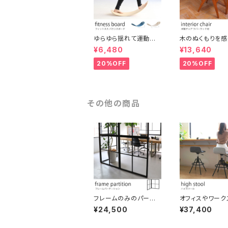
ゆらゆら揺れて運動不
木のぬくもりを感
足解消! 大人からこども
トロ調コンパクト
¥6,480
¥13,640
までスキマ時間に楽し
ブラウン ウッドチ
める木製フィットネスボ
ンティーク調 シ
20%OFF
20%OFF
ード バランスボード ヨ
ナチュラル シャビ
ガ 北欧風 シンプル コン
しゃれ 椅子 イス
パクト テレワーク 在宅
チェア インテリ
ワーク オフィス リラック
ススペース 運動 美容
その他の商品
保育 体育
フレームのみのパーテ
オフィスやワーク
ーション ブラックスチー
スをおしゃれな
¥24,500
¥37,400
ル おしゃれな間仕切り
するファブリック
連結可能 シンプル 衝立
スツール 座面の