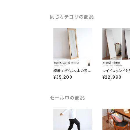
さ150cm 姿見鏡
同じカテゴリの商品
綺麗すぎない、木の素材
ワイドスタンドミ
感を活かしたスタンドミ
広タイプ 全身コ
¥35,200
¥22,990
ラー 大型 高さ170cm
ネートはこれ一台
壁掛けミラー 姿見鏡 全
いフレームですっ
身鏡 ウォールミラー ナ
したデザイン 幅5
チュラル ヴィンテージ
さ160cm 全身
おしゃれ ファッション コ
鏡 北欧調 リビン
セール中の商品
ーディネート インテリア
ルーム 店舗什器
ビジネス ダンス練習 ヨ
ガ ジム 美容院 アパレ
ル 店舗什器