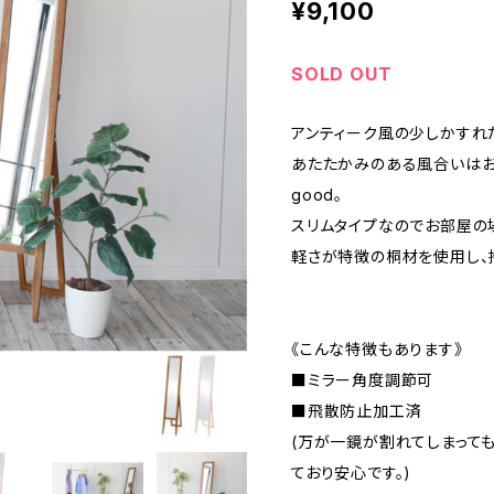
¥9,100
SOLD OUT
アンティーク風の少しかすれ
あたたかみのある風合いはお
good。
スリムタイプなのでお部屋の
軽さが特徴の桐材を使用し、
《こんな特徴もあります》
■ミラー角度調節可
■飛散防止加工済
(万が一鏡が割れてしまって
ており安心です。)