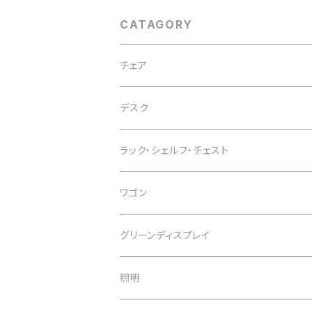
パーティション 在宅ワ
ォルムが体にフィ
ーク オフィスフロア 飲
快適な座り心地 
食店 カフェ レストラン
スペースにもお
CATAGORY
ワークスペース 
ユース バーカウ
グレー2色
チェア
オフィスチェア
デスク
インテリアチェア
デスク
ラック・シェルフ・チェスト
カウンターチェア
スタンディングデスク
ワゴン
スツール
デスクワゴン
グリーンディスプレイ
デスク周辺用品
照明