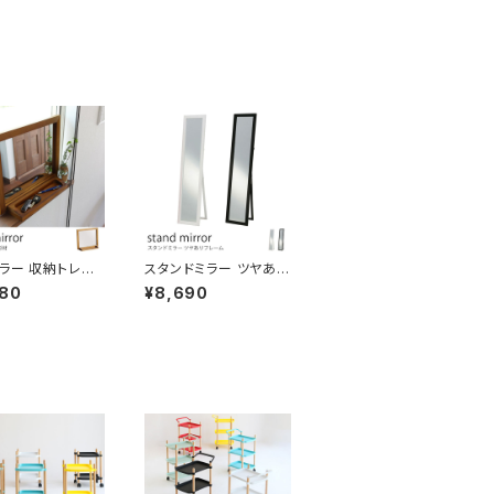
ラー 収納トレー
スタンドミラー ツヤあり
杉材 縦横どちらで
フレーム 光沢が高級感
980
¥8,690
ます 木製鏡 スク
を演出。 鏡面加工 幅3
 化粧鏡 メイク鏡
3×高さ150cm 姿見鏡
 デスクミラー テ
全身鏡
ミラー ナチュラル
れ コンパクト