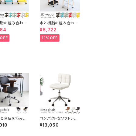
樹脂の組み合わせ
木と樹脂の組み合わせ
ゃれな2段ワゴン
がおしゃれな3段ワゴン
984
¥8,722
リ片づけ キャスタ
スッキリ片づけ キャスタ
 取っ手付き 多目
ー付き 取っ手付き 多目
OFF
11%OFF
イドワゴン ナイト
的 サイドワゴン ファイ
ル ガレージ キッ
ル ガレージ キッチンワ
ゴン インテリア
ゴン インテリア
木と合皮を巧みに
コンパクトなソフトレザ
わせたワークチ
ーチェア 柔らかいウレ
010
¥13,050
PUレザー張地 肘
タンクッション ボタン留
き ブラウン/ナチ
め(鋲仕上げ) ワークチ