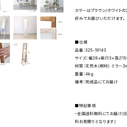
カラーはブラウン/ホワイト
好みでお選びいただけます。
■仕様
品番：325-19143
サイズ：幅28×奥行3×高さ15
材質：天然木(桐材) ミラー3
重量：4kg
備考：完成品にてお届け
■特記事項
・全国送料無料にてお届け(
料お見積りとなります)