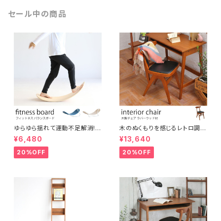
セール中の商品
ゆらゆら揺れて運動不足解消!
木のぬくもりを感じるレトロ調コ
大人からこどもまでスキマ時間
ンパクトチェア ブラウン ウッドチ
¥6,480
¥13,640
に楽しめる木製フィットネスボー
ェア アンティーク調 シンプル ナ
ド バランスボード ヨガ 北欧風
チュラル シャビー おしゃれ 椅子
20%OFF
20%OFF
シンプル コンパクト テレワーク
イス デスクチェア インテリア
在宅ワーク オフィス リラックス
スペース 運動 美容 保育 体育