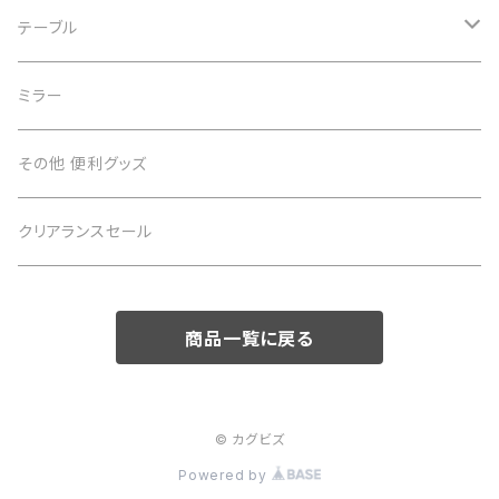
子供用デスク
テーブル
テーブル
ミラー
サイドテーブル
その他 便利グッズ
クリアランスセール
商品一覧に戻る
© カグビズ
Powered by