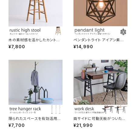
木の素材感を活かしたカントリ
ペンダントライト アイアン素材
ー調スツール ハイスツール 丸
星型 ヘキサゴン 電球付き 吊り
¥7,800
¥14,990
椅子 カウンターチェア カフェ風
下げ照明 天井照明 コード長さ
ソフトレザー生地 おしゃれ ナチ
調節可 LED対応可 引っ掛けシ
ュラル レトロ アンティーク キッ
ーリング ダクトレール対応 間接
チンカウンター 玄関 丁寧な暮ら
照明 おしゃれ 北欧 演出用品
し
限られたスペースを有効活用。
両サイドに可動天板がついたワ
省スペース設計のおしゃれなハ
ークデスク 広い作業スペース
¥7,700
¥21,990
ンガーラック ツリー型 スモーキ
机上ラック＆引き出し付き 作業
ーカラー くすみ感のある色 ポー
机 パソコンデスク