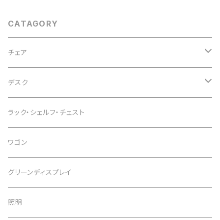
ルハンガー 引っ掛け収納 ナチュ
ラル インテリアオ フィス
CATAGORY
チェア
オフィスチェア
デスク
インテリアチェア
デスク
ラック・シェルフ・チェスト
カウンターチェア
スタンディングデスク
ワゴン
スツール
デスクワゴン
グリーンディスプレイ
デスク周辺用品
照明