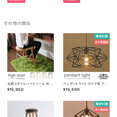
ガレージ キッチンワゴン インテ
ジ キッチンワゴン インテリア
リア
その他の商品
北欧スタイルハイスツール WO
ペンダントライト ダイヤ型 アイ
OD×STEEL 高さ65cm 木製
アン素材 電球付き 吊り下げ照
¥15,950
¥10,590
座り心地のいい曲線座面 足置き
明 天井照明 コード長さ調節可
付き カウンタースツール バーチ
LED対応可 引っ掛けシーリング
ェア おしゃれ スタイリッシュ ア
ダクトレール対応 間接照明 おし
イアン キッチン ダイニング ワー
ゃれ 北欧 演出用品
クスペース カフェ 店舗 業務用
途 インテリア