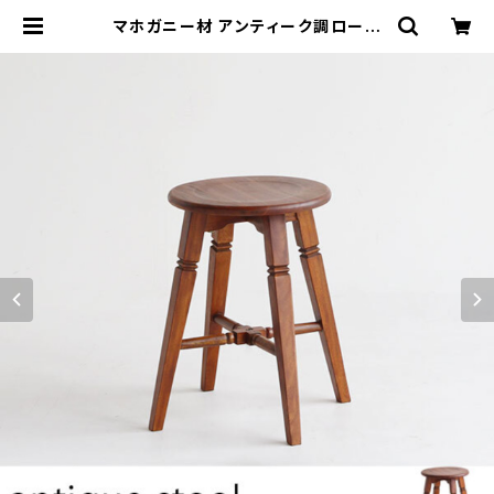
マホガニー材 アンティーク調ロース
ツール 丸椅子 ブラウン コンパクト
おしゃれ レトロ調 デスクチェア 作業
椅子 | カグビズ