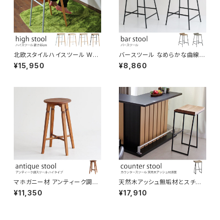
北欧スタイルハイスツール WO
バースツール なめらかな曲線を
OD×STEEL 高さ65cm 木製
活かした優しいフォルム PUレザ
¥15,950
¥8,860
座り心地のいい曲線座面 足置き
ー生地 カウンターチェア ハイチ
付き カウンタースツール バーチ
ェア カウンターバー カフェ 飲食
ェア おしゃれ スタイリッシュ ア
店 スタンディングテーブル店舗
イアン キッチン ダイニング ワー
クスペース カフェ 店舗 業務用
途 インテリア
マホガニー材 アンティーク調ハ
天然木アッシュ無垢材とスチー
イスツール 丸椅子 ブラウン コ
ルフレームを組み合わせた北欧
¥11,350
¥17,910
ンパクト おしゃれ レトロ調 カウ
スツール キッチンカウンター バ
ンターチェア 作業椅子 バー キ
ースツール カフェ 椅子 おしゃ
ッチン
れ シンプル ナチュラル