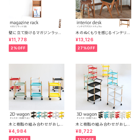
壁に立て掛けるマガジンラック
木のぬくもりを感じるインテリア
5段 木製 ディスプレイラック パ
デスク オーク材使用 ブラウン
¥11,778
¥13,126
ンフレットスタンド
ナチュラルスタイル ヴィンテージ
風 レトロ カントリー調 机 イン
2%OFF
27%OFF
テリア
木と樹脂の組み合わせがおしゃ
木と樹脂の組み合わせがおしゃ
れな2段ワゴン スッキリ片づけ
れな3段ワゴン スッキリ片づけ
¥4,984
¥8,722
キャスター付き 取っ手付き 多目
キャスター付き 取っ手付き 多目
的 サイドワゴン ナイトテーブル
的 サイドワゴン ファイル ガレー
44%OFF
11%OFF