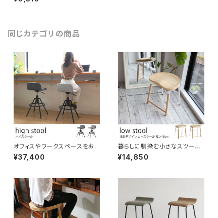
ンパクト おしゃれ レトロ調 デス
クチェア 作業椅子
同じカテゴリの商品
オフィスやワークスペースをおし
暮らしに馴染む小さなスツール
ゃれな空間にするファブリック生
シンプルな北欧デザイン お尻に
¥37,400
¥14,850
地のスツール 座面の曲線フォル
なじむ天然木の座面 高さ46cm
ムが体にフィットし快適な座り心
足置き付き ロースツール 書斎
地 カフェスペースにもおすすめ
デスクチェア 玄関椅子 ロビー
ワークスペース ホームユース
待合スペース 商業施設 ダイニ
バーカウンター グレー2色
ング カフェチェア 花台 ディスプ
レイ