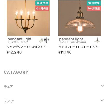
おしゃれ 北欧 演出用品
シャンデリアライト 4灯タイプ ス
ペンダントライト ストライプ柄三
チールパイプ 電球付属 リモコン
角形 ガラス製 電球付き 吊り下
¥12,240
¥11,140
付属 吊り下げ照明 天井照明 デ
げ照明 天井照明 ディスプレイ
ィスプレイ コード長さ調節可 L
コード長さ調節可 LED対応可
ED対応可 引っ掛けシーリング
引っ掛けシーリング ダクトレー
ダクトレール対応 間接照明 おし
ル対応 間接照明 おしゃれ 北欧
ゃれ 北欧 演出用品
演出用品
CATAGORY
チェア
オフィスチェア
デスク