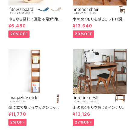
ゆらゆら揺れて運動不足解消!
木のぬくもりを感じるレトロ調コ
大人からこどもまでスキマ時間
ンパクトチェア ブラウン ウッドチ
¥6,480
¥13,640
に楽しめる木製フィットネスボー
ェア アンティーク調 シンプル ナ
ド バランスボード ヨガ 北欧風
チュラル シャビー おしゃれ 椅子
20%OFF
20%OFF
シンプル コンパクト テレワーク
イス デスクチェア インテリア
在宅ワーク オフィス リラックス
スペース 運動 美容 保育 体育
壁に立て掛けるマガジンラック
木のぬくもりを感じるインテリア
5段 木製 ディスプレイラック パ
デスク オーク材使用 ブラウン
¥11,778
¥13,126
ンフレットスタンド
ナチュラルスタイル ヴィンテージ
風 レトロ カントリー調 机 イン
2%OFF
27%OFF
テリア