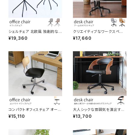
シェルチェア 北欧風 独創的な
クリエイティブなワークスペー
背面デザイン くすみカラー 疲れ
スにぴったりのスタイリッシュデ
¥19,360
¥17,660
にくい設計 オフィス空間 カフェ
スクチェア アーム付き グレー系
ワークスペース 作業イス
ファブリック生地/キャメル色PV
Cレザー生地から選べます コン
パクトオフィスチェア PCチェア
クリエイター椅子 在宅ワーク テ
レワーク モダン インテリア
コンパクトオフィスチェア オーク
大人シックな雰囲気を演出する
材背もたれ 座面高さ43-57cm
おしゃれなデスクチェア 曲木を
¥15,110
¥13,700
シンプル 落ち着いたデザイン 高
使用したデザイン性の高い椅子
耐久 リモートワーク
PCチェア ワークチェア リモート
ワーク オフィスチェア 書斎