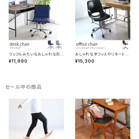
ワッフルみたいなおしゃれな形
おしゃれなオフィスやリモートワ
のデスクチェア 座面高さ調節可
ーク向けのオフィスチェア ブラッ
¥11,990
¥15,300
キャスター付き ブルー/グレー色
クレザー調生地 座面高さ43-5
オフィスチェア パソコンチェア O
5cm ワークチェア シェアオフィ
Aチェア 事務椅子 シンプル か
ス 書斎
わいい カジュアル
セール中の商品