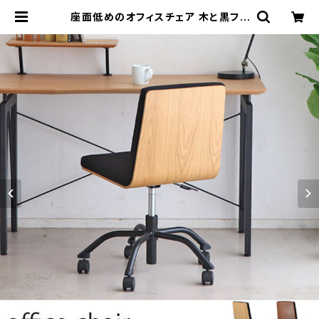
座面低めのオフィスチェア 木と黒ファ
ブリック張地の組み合わせがおしゃれ
オーク/ウォルナット材 ワークチェア
事務椅子 | カグビズ