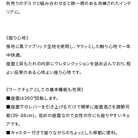
別売りのデスクと組み合わせると統一感のある洗練されたインテ
リアに。
《座り心地》
張地に黒ファブリック生地を使用し、サラッとした触り心地で一年
中快適。
座面と背もたれの内部にウレタンクッションを詰め込んでおり、程
よい反発のある心地よい座り心地です。
《ワークチェアとしての基本機能も充実》
■座面は360°回転します。
■座面下のレバーを引き上げるだけで簡単に座面高さを調節可
能(39-48cm)。 低めの座面なので女性の方にも座りやすいチェ
アです。
■キャスター付きで座りながらのちょっとした移動に便利。