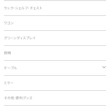
インテリアチェア
デスク
ラック・シェルフ・チェスト
カウンターチェア
スタンディングデスク
ワゴン
スツール
デスクワゴン
グリーンディスプレイ
デスク周辺用品
照明
子供用デスク
テーブル
テーブル
ミラー
サイドテーブル
その他 便利グッズ