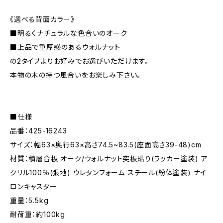
《選べる背面カラー》
■明るくナチュラルな色合いのオーク
■上品で重厚感のあるウォルナット
の2タイプよりお好みでお選びいただけます。
本物の木の持つ風合いをお楽しみ下さい。
■仕様
品番：425-16243
サイズ：幅63×奥行63×高さ74.5~83.5(座面高さ39-48)cm
材質：積層合板 オーク/ウォルナット突板貼り(ラッカー塗装) ア
クリル100％(張地) ウレタンフォーム スチール(紛体塗装) ナイ
ロンキャスター
重量：5.5kg
耐荷重：約100kg