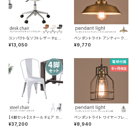
コンパクトなソフトレザーチェア
ペンダントライト アンティークゴ
柔らかいウレタンクッション ボタ
ールド Sサイズ 電球付き 吊り下
¥13,050
¥9,770
ン留め(鋲仕上げ) ワークチェア
げ照明 天井照明 コード長さ調
デスクチェア PCチェア 事務用
節可 LED対応可 引っ掛けシー
椅子 イス
リング ダクトレール対応 間接照
明 おしゃれ 北欧 演出用品
【4脚セット】スチールチェア カフ
ペンダントライト ワイヤーフレー
ェチェア スタッキングできる椅子
ム ボトル型 電球付き 吊り下げ
¥37,200
¥8,940
完成品 ブラック/アイボリー ヴィ
照明 天井照明 コード長さ調節
ンテージスタイル インダストリ
可 LED対応可 引っ掛けシーリ
アル 店舗 ダイニング
ング ダクトレール対応 間接照明