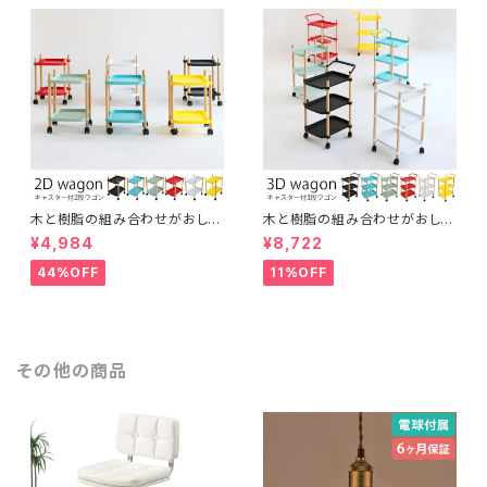
木と樹脂の組み合わせがおしゃ
木と樹脂の組み合わせがおしゃ
れな2段ワゴン スッキリ片づけ
れな3段ワゴン スッキリ片づけ
¥4,984
¥8,722
キャスター付き 取っ手付き 多目
キャスター付き 取っ手付き 多目
的 サイドワゴン ナイトテーブル
的 サイドワゴン ファイル ガレー
44%OFF
11%OFF
ガレージ キッチンワゴン インテ
ジ キッチンワゴン インテリア
リア
その他の商品