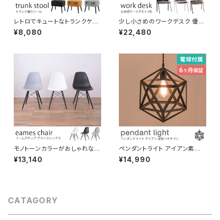
レトロでキュートなトランクケー
少し小さめのワークデスク 優し
ス風スツール フタを開けて収納
い風合いの木目調天板 棚付き
¥8,080
¥22,480
できます。脚付き おしゃれなイン
収納トレー付き コード穴付き ブ
テリア 腰掛け オットマン 宝箱
ラウン/ナチュラル/ダークブラウ
ン オフィスデスク 作業机 パソコ
ンデスク リモートワーク おしゃ
れ 1人暮らし 新生活
モノトーンカラーがおしゃれなイ
ペンダントライト アイアン素材
ームズチェア ブラック脚 天然木
星型 ヘキサゴン 電球付き 吊り
¥13,140
¥14,990
脚 シェルチェア デザイナーズチ
下げ照明 天井照明 コード長さ
ェア リプロダクト ジェネリック
調節可 LED対応可 引っ掛けシ
家具 イームズ夫妻 eames 椅
ーリング ダクトレール対応 間接
子 イス
照明 おしゃれ 北欧 演出用品
CATAGORY