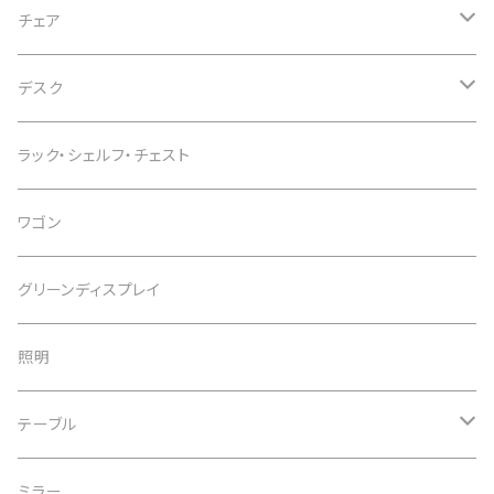
チェア
オフィスチェア
デスク
インテリアチェア
デスク
ラック・シェルフ・チェスト
カウンターチェア
スタンディングデスク
ワゴン
スツール
デスクワゴン
グリーンディスプレイ
デスク周辺用品
照明
子供用デスク
テーブル
テーブル
ミラー