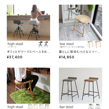
オフィスやワークスペースをおし
暮らしに馴染む小さなスツール
ゃれな空間にするファブリック生
シンプルな北欧デザイン お尻に
¥37,400
¥14,850
地のスツール 座面の曲線フォル
なじむ天然木の座面 高さ46cm
ムが体にフィットし快適な座り心
足置き付き ロースツール 書斎
地 カフェスペースにもおすすめ
デスクチェア 玄関椅子 ロビー
ワークスペース ホームユース
待合スペース 商業施設 ダイニ
バーカウンター グレー2色
ング カフェチェア 花台 ディスプ
レイ