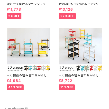
壁に立て掛けるマガジンラック
木のぬくもりを感じるインテリア
5段 木製 ディスプレイラック パ
デスク オーク材使用 ブラウン
¥11,778
¥13,126
ンフレットスタンド
ナチュラルスタイル ヴィンテージ
風 レトロ カントリー調 机 イン
2%OFF
27%OFF
テリア
木と樹脂の組み合わせがおしゃ
木と樹脂の組み合わせがおしゃ
れな2段ワゴン スッキリ片づけ
れな3段ワゴン スッキリ片づけ
¥4,984
¥8,722
キャスター付き 取っ手付き 多目
キャスター付き 取っ手付き 多目
的 サイドワゴン ナイトテーブル
的 サイドワゴン ファイル ガレー
44%OFF
11%OFF
ガレージ キッチンワゴン インテ
ジ キッチンワゴン インテリア
リア