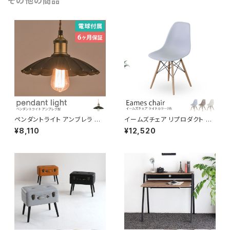
その他の商品
ペンダントライト アンブレラ 傘
イームズチェア リプロダクト 滑
型 電球付き 吊り下げ照明 天井
りにくい素材を使用 天然木脚 シ
¥8,110
¥12,520
照明 ディスプレイ コード長さ調
ェルチェア デザイナーズチェア
節可 LED対応可 引っ掛けシー
ジェネリック家具 椅子 イス
リング ダクトレール対応 間接照
明 おしゃれ 北欧 演出用品