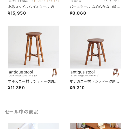
北欧スタイルハイスツール WO
バースツール なめらかな曲線を
OD×STEEL 高さ65cm 木製
活かした優しいフォルム PUレザ
¥15,950
¥8,860
座り心地のいい曲線座面 足置き
ー生地 カウンターチェア ハイチ
付き カウンタースツール バーチ
ェア カウンターバー カフェ 飲食
ェア おしゃれ スタイリッシュ ア
店 スタンディングテーブル店舗
イアン キッチン ダイニング ワー
クスペース カフェ 店舗 業務用
途 インテリア
マホガニー材 アンティーク調ハ
マホガニー材 アンティーク調ロ
イスツール 丸椅子 ブラウン コ
ースツール 丸椅子 ブラウン コ
¥11,350
¥9,310
ンパクト おしゃれ レトロ調 カウ
ンパクト おしゃれ レトロ調 デス
ンターチェア 作業椅子 バー キ
クチェア 作業椅子
ッチン
セール中の商品