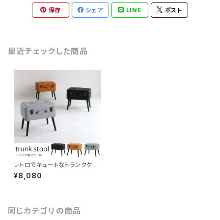
保存
シェア
LINE
ポスト
最近チェックした商品
レトロでキュートなトランクケー
ス風スツール フタを開けて収納
¥8,080
できます。脚付き おしゃれなイン
テリア 腰掛け オットマン 宝箱
同じカテゴリの商品