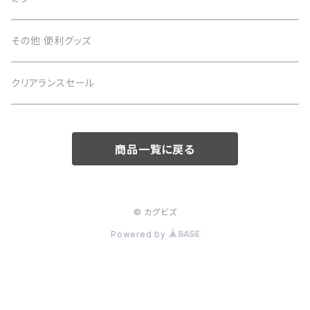
サイドテーブル
その他 便利グッズ
クリアランスセール
商品一覧に戻る
© カグビズ
Powered by