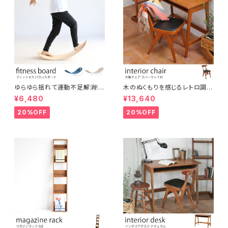
ゆらゆら揺れて運動不足解消!
木のぬくもりを感じるレトロ調コ
大人からこどもまでスキマ時間
ンパクトチェア ブラウン ウッドチ
¥6,480
¥13,640
に楽しめる木製フィットネスボー
ェア アンティーク調 シンプル ナ
ド バランスボード ヨガ 北欧風
チュラル シャビー おしゃれ 椅子
20%OFF
20%OFF
シンプル コンパクト テレワーク
イス デスクチェア インテリア
在宅ワーク オフィス リラックス
スペース 運動 美容 保育 体育