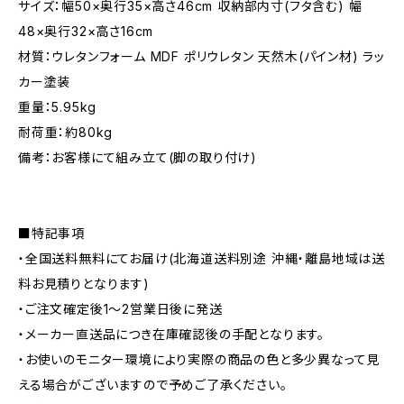
サイズ：幅50×奥行35×高さ46cm 収納部内寸(フタ含む) 幅
48×奥行32×高さ16cm
材質：ウレタンフォーム MDF ポリウレタン 天然木(パイン材) ラッ
カー塗装
重量：5.95kg
耐荷重：約80kg
備考：お客様にて組み立て(脚の取り付け)
■特記事項
・全国送料無料にてお届け(北海道送料別途 沖縄・離島地域は送
料お見積りとなります)
・ご注文確定後1〜2営業日後に発送
・メーカー直送品につき在庫確認後の手配となります。
・お使いのモニター環境により実際の商品の色と多少異なって見
える場合がございますので予めご了承ください。