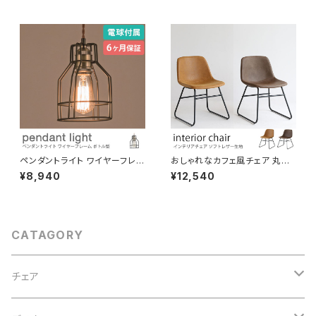
テリア 腰掛け オットマン 宝箱
節可 LED対応可 引っ掛けシー
リング ダクトレール対応 間接照
明 おしゃれ 北欧 演出用品
ペンダントライト ワイヤーフレー
おしゃれなカフェ風チェア 丸み
ム ボトル型 電球付き 吊り下げ
がかった座面が体になじむ座り
¥8,940
¥12,540
照明 天井照明 コード長さ調節
心地 ソフトレザー生地 アイアン
可 LED対応可 引っ掛けシーリ
脚 キャメル/ブラウン ミーティン
ング ダクトレール対応 間接照明
グチェア デスクチェア パソコン
おしゃれ 北欧 演出用品
チェア ダイニング 飲食店 ヴィン
テージ風 インダストリアル
CATAGORY
チェア