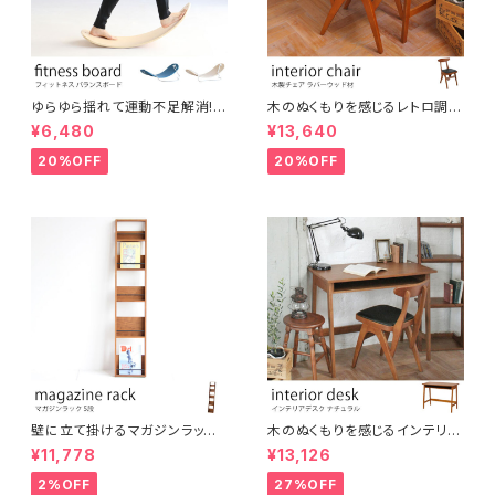
ゆらゆら揺れて運動不足解消!
木のぬくもりを感じるレトロ調コ
大人からこどもまでスキマ時間
ンパクトチェア ブラウン ウッドチ
¥6,480
¥13,640
に楽しめる木製フィットネスボー
ェア アンティーク調 シンプル ナ
ド バランスボード ヨガ 北欧風
チュラル シャビー おしゃれ 椅子
20%OFF
20%OFF
シンプル コンパクト テレワーク
イス デスクチェア インテリア
在宅ワーク オフィス リラックス
スペース 運動 美容 保育 体育
壁に立て掛けるマガジンラック
木のぬくもりを感じるインテリア
5段 木製 ディスプレイラック パ
デスク オーク材使用 ブラウン
¥11,778
¥13,126
ンフレットスタンド
ナチュラルスタイル ヴィンテージ
風 レトロ カントリー調 机 イン
2%OFF
27%OFF