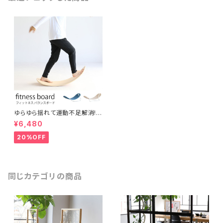
ゆらゆら揺れて運動不足解消!
大人からこどもまでスキマ時間
¥6,480
に楽しめる木製フィットネスボー
ド バランスボード ヨガ 北欧風
20%OFF
シンプル コンパクト テレワーク
在宅ワーク オフィス リラックス
スペース 運動 美容 保育 体育
同じカテゴリの商品