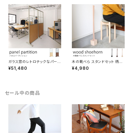
ショップ 受付窓口 レジ 衝立 飛
るご家庭に ワークスペース 専
沫遮断 新型コロナウイルス感染
用オフィス パーティション 間仕
予防
切り
ガラス窓のレトロチックなパーテ
木の靴べら スタンドセット 柄の
−ション オフィスや在宅ワーク、
長いロングタイプ 玄関のコーデ
¥51,480
¥4,980
カフェなどの飲食店での間仕切
ィネート プレゼント用にも。
りに。ウイルス飛散防止対策に。
おしゃれ インテリア 衝立 パー
ティションパネル
セール中の商品