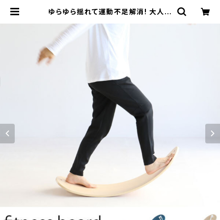
ゆらゆら揺れて運動不足解消! 大人か
らこどもまでスキマ時間に楽しめる木
製フィットネスボード バランスボード
ヨガ 北欧風 シンプル コンパクト テレ
ワーク 在宅ワーク オフィス リラック
ススペース 運動 美容 保育 体育 | カ
グビズ