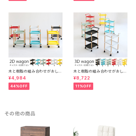
テリア
木と樹脂の組み合わせがおしゃ
木と樹脂の組み合わせがおしゃ
れな2段ワゴン スッキリ片づけ
れな3段ワゴン スッキリ片づけ
¥4,984
¥8,722
キャスター付き 取っ手付き 多目
キャスター付き 取っ手付き 多目
的 サイドワゴン ナイトテーブル
的 サイドワゴン ファイル ガレー
44%OFF
11%OFF
ガレージ キッチンワゴン インテ
ジ キッチンワゴン インテリア
リア
その他の商品