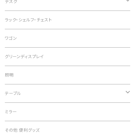
オフィスチェア
デスク
インテリアチェア
デスク
ラック・シェルフ・チェスト
カウンターチェア
スタンディングデスク
ワゴン
スツール
デスクワゴン
グリーンディスプレイ
デスク周辺用品
照明
子供用デスク
テーブル
テーブル
ミラー
サイドテーブル
その他 便利グッズ