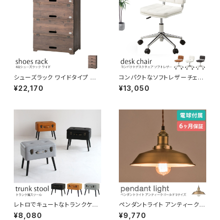
シューズラック ワイドタイプ 天
コンパクトなソフトレザーチェア
然杉 ヴィンテージ風 上開き扉
柔らかいウレタンクッション ボタ
¥22,170
¥13,050
靴箱 下駄箱 和風 靴置き 収納ラ
ン留め(鋲仕上げ) ワークチェア
ック シューズボックス おしゃれ
デスクチェア PCチェア 事務用
椅子 イス
レトロでキュートなトランクケー
ペンダントライト アンティークゴ
ス風スツール フタを開けて収納
ールド Sサイズ 電球付き 吊り下
¥8,080
¥9,770
できます。脚付き おしゃれなイン
げ照明 天井照明 コード長さ調