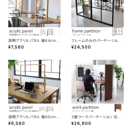
透明アクリルパネル 幅64cm
フレームのみのパーテーション
飛沫飛散防止対策に 木枠 パー
ブラックスチール おしゃれな間
¥7,580
¥24,500
ティション 間仕切り オフィス カ
仕切り 連結可能 シンプル 衝立
フェ レストラン 飲食店 店舗 施
パーティション 在宅ワーク オフ
設 受付 レジカウンター パーテ
ィスフロア 飲食店 カフェ レスト
ーション 新型コロナウイルス感
ラン
染防止
透明アクリルパネル 幅90cm
3面ワークパーテーション 在宅
飛沫飛散防止対策に 木枠 卓上
勤務/テレワーク/リモートワーク
¥9,560
¥26,800
パーティション 間仕切り オフィ
用に ウイルス飛沫感染防止用
ス カフェ レストラン 学校 店舗
に 自分で作る書斎 お子様のい