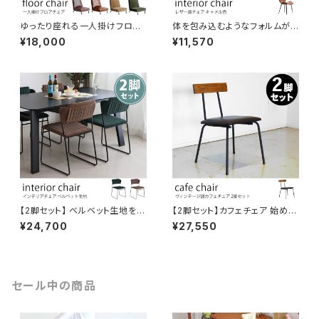
ゆったり座れる一人掛けフロア
体を包み込むようなフォルムがキ
チェア 座椅子 14段背もたれ調
ュートなチェア PUレザー張地
¥18,000
¥11,570
節 ポケットコイル内蔵で疲れに
キャメル色 コンパクト かわいい
くい 選べる2種類のカラー/張地
おしゃれ ミッドセンチュリー ヴィ
高級感のあるレザー調張地 モ
ンテージ モダン オフィス リビン
コモコが気持ちいいコーデュロ
グ ダイニング
イ張地 リビング 一人暮らし 新
生活 ワークスペース リラックス
スペース
【2脚セット】 ベルベット生地を使
【2脚セット】カフェチェア 始めか
用したレトロおしゃれなインテリ
ら使い込んだようなヴィンテージ
¥24,700
¥27,550
アチェア スタッキング(重ね置き)
な風合いが魅力。エイジング加
ビロード生地 起毛素材 レトロ
工 アイアンフレーム PVCレザ
クラシカル モダン リビング ダイ
ー張地 パイン無垢材 レトロ ビ
ニング オフィス ミーティングチ
ンテージ シンプル お洒落 イン
ェア 椅子
ダストリアル ダイニング 飲食店
セール中の商品