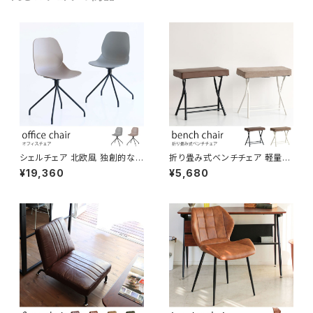
シェルチェア 北欧風 独創的な
折り畳み式ベンチチェア 軽量で
背面デザイン くすみカラー 疲れ
持ち運びが簡単 下段はスリッパ
¥19,360
¥5,680
にくい設計 オフィス空間 カフェ
ラックになります。 フォールディ
ワークスペース 作業イス
ングベンチ 玄関 リビング 寝室
待合スペース 店舗 施設