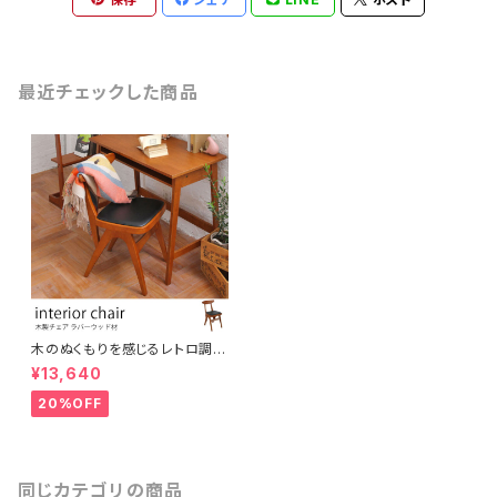
最近チェックした商品
木のぬくもりを感じるレトロ調コ
ンパクトチェア ブラウン ウッドチ
¥13,640
ェア アンティーク調 シンプル ナ
チュラル シャビー おしゃれ 椅子
20%OFF
イス デスクチェア インテリア
同じカテゴリの商品