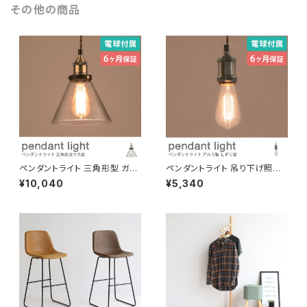
その他の商品
ペンダントライト 三角形型 ガラ
ペンダントライト 吊り下げ照明
ス製 電球付き 吊り下げ照明 天
しずく型 電球付き コード長さ調
¥10,040
¥5,340
井照明 コード長さ調節可 LED
節可 LED対応可 引っ掛けシー
対応可 引っ掛けシーリング ダク
リング 間接照明 おしゃれ 北欧
トレール対応 間接照明 おしゃれ
フレンチアンティーク 演出用品
北欧 演出用品