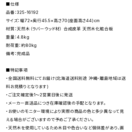
■仕様
品番：325-16192
サイズ：幅72×奥行45.5×高さ70(座面高さ44)cm
材質：天然木（ラバーウッド材） 合成皮革 天然木化粧合板
重量：4.8kg
耐荷重：約80kg
備考：完成品
■特記事項
・全国送料無料にてお届け(北海道送料別途 沖縄・離島地域は送
料お見積りとなります)
・ご注文確定後1〜2営業日後に発送
・メーカー直送品につき在庫確認後の手配となります。
・お使いのモニター環境により実際の商品の色と多少異なって見
える場合がございますので予めご了承ください。
・天然木を使用しているため木目や色合いなど個体差があり、画