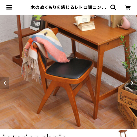
木のぬくもりを感じるレトロ調コンパ
クトチェア ブラウン ウッドチェア アン
ティーク調 シンプル ナチュラル シャ
ビー おしゃれ 椅子 イス デスクチェア
インテリア | カグビズ