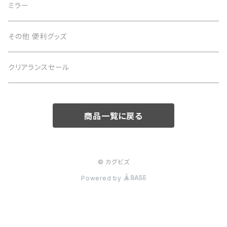
テーブル
ミラー
サイドテーブル
その他 便利グッズ
クリアランスセール
商品一覧に戻る
© カグビズ
Powered by