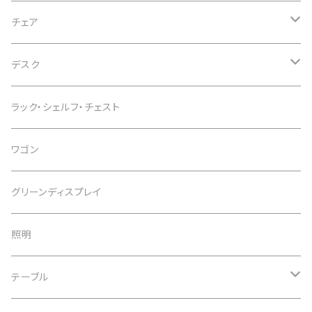
チェア
オフィスチェア
デスク
インテリアチェア
デスク
ラック・シェルフ・チェスト
カウンターチェア
スタンディングデスク
ワゴン
スツール
デスクワゴン
グリーンディスプレイ
デスク周辺用品
照明
子供用デスク
テーブル