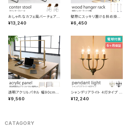
おしゃれなカフェ風バーチェア
壁際にスッキリ置ける斜め掛け
ハイバック 広めの背もたれ付き
ハンガーラック 木製 傾斜ハンガ
¥13,240
¥6,450
PUレザー生地 カウンタースツ
ー スラントハンガー オフィス 書
ール レストラン 飲食店 ホーム
斎 おしゃれ 省スペース コンパ
バー キッチンカウンター ハイス
クト 洋服 バッグ ネクタイ ストー
ツール スタンディングデスクチェ
ル 帽子掛け スプレー置き ラバ
ア ヴィンテージ モダン ナチュラ
ーウッド材 ナチュラル かわいい
ル
インテリア
透明アクリルパネル 幅90cm
シャンデリアライト 4灯タイプ ス
飛沫飛散防止対策に 木枠 卓上
チールパイプ 電球付属 リモコン
¥9,560
¥12,240
パーティション 間仕切り オフィ
付属 吊り下げ照明 天井照明 デ
ス カフェ レストラン 学校 店舗
ィスプレイ コード長さ調節可 L
ショップ 受付窓口 レジ 衝立 飛
ED対応可 引っ掛けシーリング
沫遮断 新型コロナウイルス感染
ダクトレール対応 間接照明 おし
予防
ゃれ 北欧 演出用品
CATAGORY