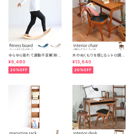
ゆらゆら揺れて運動不足解消!
木のぬくもりを感じるレトロ調コ
大人からこどもまでスキマ時間
ンパクトチェア ブラウン ウッドチ
¥6,480
¥13,640
に楽しめる木製フィットネスボー
ェア アンティーク調 シンプル ナ
ド バランスボード ヨガ 北欧風
チュラル シャビー おしゃれ 椅子
20%OFF
20%OFF
シンプル コンパクト テレワーク
イス デスクチェア インテリア
在宅ワーク オフィス リラックス
スペース 運動 美容 保育 体育