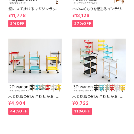
壁に立て掛けるマガジンラック
木のぬくもりを感じるインテリア
5段 木製 ディスプレイラック パ
デスク オーク材使用 ブラウン
¥11,778
¥13,126
ンフレットスタンド
ナチュラルスタイル ヴィンテージ
風 レトロ カントリー調 机 イン
2%OFF
27%OFF
テリア
木と樹脂の組み合わせがおしゃ
木と樹脂の組み合わせがおしゃ
れな2段ワゴン スッキリ片づけ
れな3段ワゴン スッキリ片づけ
¥4,984
¥8,722
キャスター付き 取っ手付き 多目
キャスター付き 取っ手付き 多目
的 サイドワゴン ナイトテーブル
的 サイドワゴン ファイル ガレー
44%OFF
11%OFF
ガレージ キッチンワゴン インテ
ジ キッチンワゴン インテリア
リア