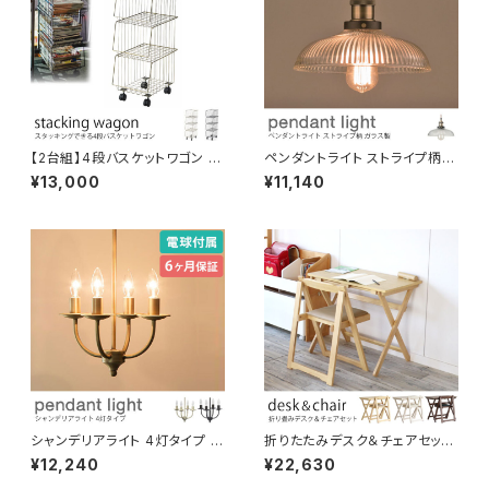
【2台組】4段バスケットワゴン 商
ペンダントライト ストライプ柄三
品陳列や『見せる収納』に。スタ
角形 ガラス製 電球付き 吊り下
¥13,000
¥11,140
ッキング可
げ照明 天井照明 ディスプレイ
コード長さ調節可 LED対応可
引っ掛けシーリング ダクトレー
ル対応 間接照明 おしゃれ 北欧
演出用品
シャンデリアライト 4灯タイプ ス
折りたたみデスク＆チェアセット
チールパイプ 電球付属 リモコン
コンパクトに収納、持ち運びでき
¥12,240
¥22,630
付属 吊り下げ照明 天井照明 デ
ます。 木製 ワークデスク 作業机