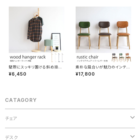
ィスプレイ コード長さ調節可 L
補助デスク ナチュラル コンパク
ED対応可 引っ掛けシーリング
ト 省スペース 完成品にてお届
ダクトレール対応 間接照明 おし
け ソフトレザー生地 かわいい
ゃれ 北欧 演出用品
新生活 1人暮らし テレワーク 在
宅ワーク
壁際にスッキリ置ける斜め掛け
素朴な風合いが魅力のインテリ
ハンガーラック 木製 傾斜ハンガ
アチェア 書斎やダイニングに。
¥6,450
¥17,800
ー スラントハンガー オフィス 書
ブラウン/グリーン/キャメルの3
斎 おしゃれ 省スペース コンパ
色展開。 ソフトレザー座面 木製
クト 洋服 バッグ ネクタイ ストー
オーク材 インテリア イス 椅子
ル 帽子掛け スプレー置き ラバ
ーウッド材 ナチュラル かわいい
CATAGORY
インテリア
チェア
オフィスチェア
デスク