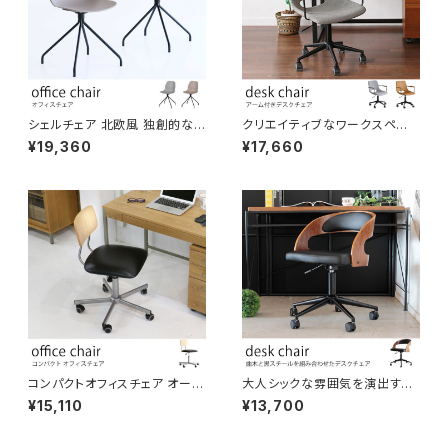
シェルチェア 北欧風 独創的な
クリエイティブなワークスペー
背面デザイン くすみカラー 疲れ
スにぴったりのスタイリッシュデ
¥19,360
¥17,660
にくい設計 オフィス空間 カフェ
スクチェア アーム付き グレー系
ワークスペース 作業イス
ファブリック生地/キャメル色PV
Cレザー生地から選べます コン
パクトオフィスチェア PCチェア
クリエイター椅子 在宅ワーク テ
レワーク モダン インテリア
コンパクトオフィスチェア オーク
大人シックな雰囲気を演出する
材背もたれ 座面高さ43-57cm
おしゃれなデスクチェア 曲木を
¥15,110
¥13,700
シンプル 落ち着いたデザイン 高
使用したデザイン性の高い椅子
耐久 リモートワーク
PCチェア ワークチェア リモート
ワーク オフィスチェア 書斎