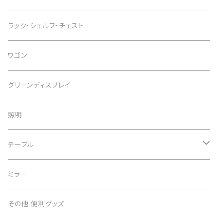
インテリアチェア
デスク
ラック・シェルフ・チェスト
カウンターチェア
スタンディングデスク
ワゴン
スツール
デスクワゴン
グリーンディスプレイ
デスク周辺用品
照明
子供用デスク
テーブル
テーブル
ミラー
サイドテーブル
その他 便利グッズ