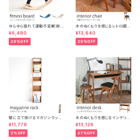
ゆらゆら揺れて運動不足解消!
木のぬくもりを感じるレトロ調コ
大人からこどもまでスキマ時間
ンパクトチェア ブラウン ウッドチ
¥6,480
¥13,640
に楽しめる木製フィットネスボー
ェア アンティーク調 シンプル ナ
ド バランスボード ヨガ 北欧風
チュラル シャビー おしゃれ 椅子
20%OFF
20%OFF
シンプル コンパクト テレワーク
イス デスクチェア インテリア
在宅ワーク オフィス リラックス
スペース 運動 美容 保育 体育
壁に立て掛けるマガジンラック
木のぬくもりを感じるインテリア
5段 木製 ディスプレイラック パ
デスク オーク材使用 ブラウン
¥11,778
¥13,126
ンフレットスタンド
ナチュラルスタイル ヴィンテージ
風 レトロ カントリー調 机 イン
2%OFF
27%OFF
テリア