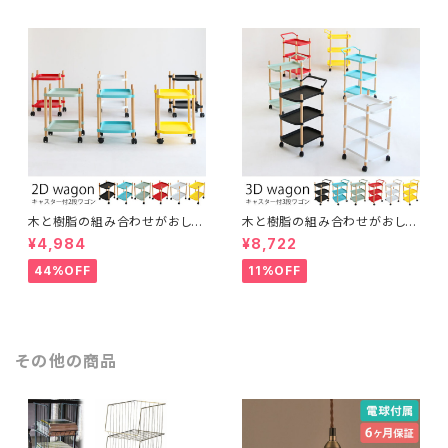
木と樹脂の組み合わせがおしゃ
木と樹脂の組み合わせがおしゃ
れな2段ワゴン スッキリ片づけ
れな3段ワゴン スッキリ片づけ
¥4,984
¥8,722
キャスター付き 取っ手付き 多目
キャスター付き 取っ手付き 多目
的 サイドワゴン ナイトテーブル
的 サイドワゴン ファイル ガレー
44%OFF
11%OFF
ガレージ キッチンワゴン インテ
ジ キッチンワゴン インテリア
リア
その他の商品