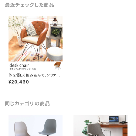
最近チェックした商品
体を優しく包み込んで、ソファの
ようにリラックスできるデスクチ
¥20,460
ェア ブラウン色ソフトレザー生
地 パソコンチェア おしゃれ モダ
ンデザイン デスクワーク 事務作
業 書斎 ビジネス家具 SOHO
仕事場インテリア
同じカテゴリの商品