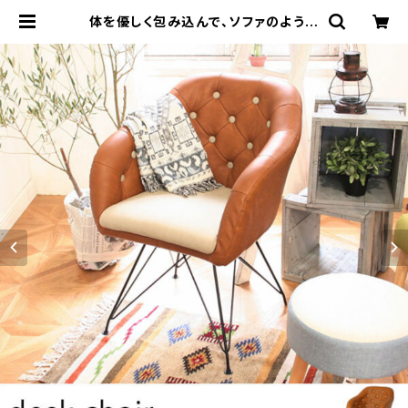
体を優しく包み込んで、ソファのように
リラックスできるデスクチェア ブラウ
ン色ソフトレザー生地 パソコンチェア
おしゃれ モダンデザイン デスクワー
ク 事務作業 書斎 ビジネス家具 SOH
O 仕事場インテリア | カグビズ