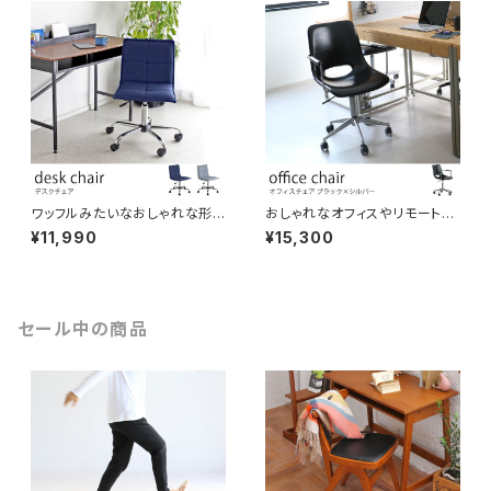
ワッフルみたいなおしゃれな形
おしゃれなオフィスやリモートワ
のデスクチェア 座面高さ調節可
ーク向けのオフィスチェア ブラッ
¥11,990
¥15,300
キャスター付き ブルー/グレー色
クレザー調生地 座面高さ43-5
オフィスチェア パソコンチェア O
5cm ワークチェア シェアオフィ
Aチェア 事務椅子 シンプル か
ス 書斎
わいい カジュアル
セール中の商品