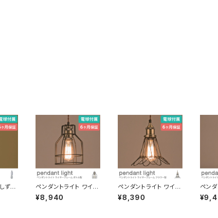
しずく
ペンダントライト ワイヤ
ペンダントライト ワイヤ
ペンダ
製トップ
ーフレーム ボトル型 電
ーフレーム フラワー型
ライト
¥8,940
¥8,390
¥9,
げ照明
球付き 吊り下げ照明 天
電球付き 吊り下げ照明
ム 電
長さ調
井照明 コード長さ調節
天井照明 コード長さ調
明 天井照明 コード長さ
 引っ
可 LED対応可 引っ掛
節可 LED対応可 引っ
調節可