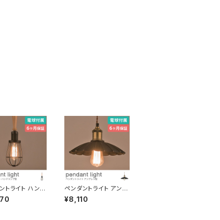
ントライト ハンド
ペンダントライト アンブ
型ワイヤーフレー
レラ 傘型 電球付き 吊り
470
¥8,110
球付き 吊り下げ照
下げ照明 天井照明 ディ
スプレイ コード長さ調
 LED対応可 引
節可 LED対応可 引っ