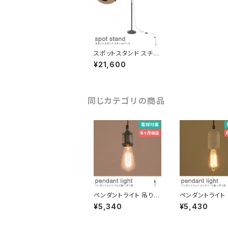
スポットスタンド スチー
ル脚 間接照明 展示照
¥21,600
明に 電球付属 ライティ
ング 雰囲気作り アパレ
ル 洋服の照明
同じカテゴリの商品
ペンダントライト 吊り下
ペンダントライト 
げ照明 しずく型 電球付
型 コンクリート
¥5,340
¥5,430
き コード長さ調節可 LE
電球付き 吊り下
D対応可 引っ掛けシー
天井照明 コード
リング 間接照明 おしゃ
節可 LED対応可