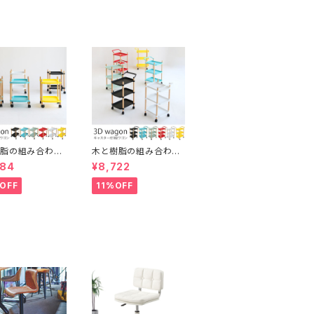
シーリング ダクト
掛けシーリング ダクト
対応 間接照明
レール対応 間接照明
れ 北欧 演出用品
おしゃれ 北欧 演出用品
樹脂の組み合わせ
木と樹脂の組み合わせ
ゃれな2段ワゴン
がおしゃれな3段ワゴン
984
¥8,722
リ片づけ キャスタ
スッキリ片づけ キャスタ
 取っ手付き 多目
ー付き 取っ手付き 多目
OFF
11%OFF
イドワゴン ナイト
的 サイドワゴン ファイ
ル ガレージ キッ
ル ガレージ キッチンワ
ゴン インテリア
ゴン インテリア