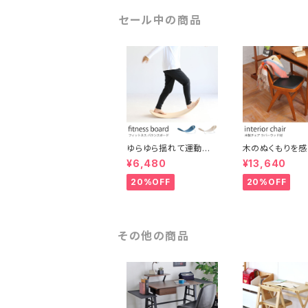
れ 北欧 フレンチアンテ
掛けシーリング 
ィーク 演出用品
レール対応 間接
セール中の商品
おしゃれ 北欧 
ゆらゆら揺れて運動不
木のぬくもりを感
足解消! 大人からこども
トロ調コンパクト
¥6,480
¥13,640
までスキマ時間に楽し
ブラウン ウッドチ
める木製フィットネスボ
ンティーク調 シ
20%OFF
20%OFF
ード バランスボード ヨ
ナチュラル シャビ
ガ 北欧風 シンプル コン
しゃれ 椅子 イス
パクト テレワーク 在宅
チェア インテリ
ワーク オフィス リラック
ススペース 運動 美容
その他の商品
保育 体育