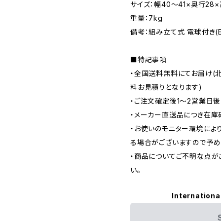
サイズ：幅40〜41×奥行28×高
重量：7kg
備考：組み立て式 電球付き(E2
■特記事項
・全国送料無料にてお届け(
料お見積りとなります)
・ご注文確定後1〜2営業日
・メーカー直送品につき在庫
・お使いのモニター環境によ
る場合がございますので予め
・商品についてご不明な点が
い。
Internationa