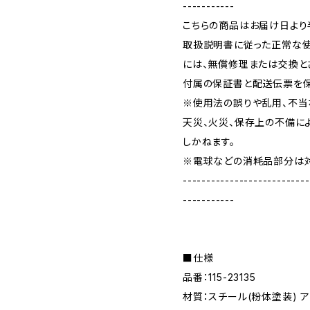
-----------
こちらの商品はお届け日より
取扱説明書に従った正常な
には、無償修理または交換と
付属の保証書と配送伝票を保
※使用法の誤りや乱用、不当
天災、火災、保存上の不備に
しかねます。
※電球などの消耗品部分は対
---------------------------
-----------
■仕様
品番：115-23135
材質：スチール(粉体塗装) 