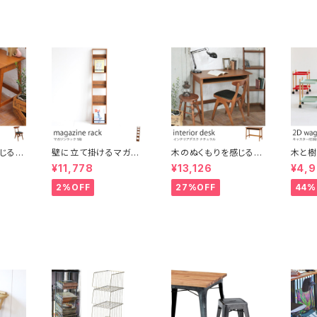
ダクト
けシーリング ダクトレ
掛けシーリング ダクト
っ掛け
照明
ール対応 間接照明 おし
レール対応 間接照明
レール
演出用品
ゃれ 北欧 演出用品
おしゃれ 北欧 演出用品
おしゃ
じるレ
壁に立て掛けるマガジ
木のぬくもりを感じるイ
木と
チェア
ンラック 5段 木製 ディ
ンテリアデスク オーク
がおし
¥11,778
¥13,126
¥4,
ェア ア
スプレイラック パンフレ
材使用 ブラウン ナチュ
スッキ
ンプル
ットスタンド
ラルスタイル ヴィンテー
ー付き
2%OFF
27%OFF
44%
ー お
ジ風 レトロ カントリー
的 サ
 デスク
調 机 インテリア
テーブ
ア
チンワ