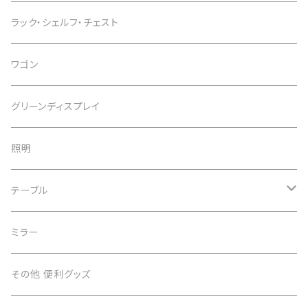
インテリアチェア
デスク
ラック・シェルフ・チェスト
カウンターチェア
スタンディングデスク
ワゴン
スツール
デスクワゴン
グリーンディスプレイ
デスク周辺用品
照明
子供用デスク
テーブル
テーブル
ミラー
サイドテーブル
その他 便利グッズ