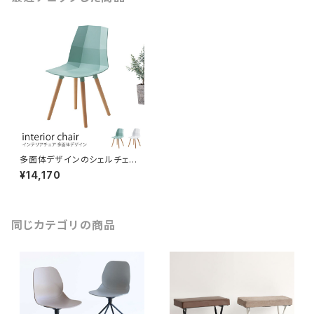
多面体デザインのシェルチェア
幾何学的 ポリゴン 3D 天然木
¥14,170
ビーチ材脚 イームズチェア ea
mes デスクチェア ワークチェア
椅子 イス
同じカテゴリの商品