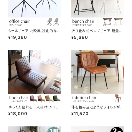
シェルチェア 北欧風 独創的な
折り畳み式ベンチチェア 軽量で
背面デザイン くすみカラー 疲れ
持ち運びが簡単 下段はスリッパ
¥19,360
¥5,680
にくい設計 オフィス空間 カフェ
ラックになります。 フォールディ
ワークスペース 作業イス
ングベンチ 玄関 リビング 寝室
待合スペース 店舗 施設
ゆったり座れる一人掛けフロア
体を包み込むようなフォルムがキ
チェア 座椅子 14段背もたれ調
ュートなチェア PUレザー張地
¥18,000
¥11,570
節 ポケットコイル内蔵で疲れに
キャメル色 コンパクト かわいい
くい 選べる2種類のカラー/張地
おしゃれ ミッドセンチュリー ヴィ
高級感のあるレザー調張地 モ
ンテージ モダン オフィス リビン
コモコが気持ちいいコーデュロ
グ ダイニング