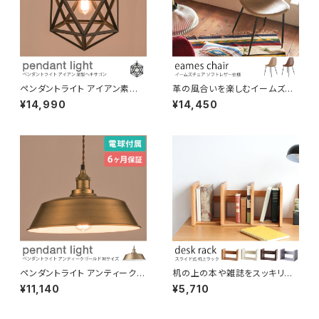
ペンダントライト アイアン素材
革の風合いを楽しむイームズ風
星型 ヘキサゴン 電球付き 吊り
チェア ソフトレザー仕様 スチー
¥14,990
¥14,450
下げ照明 天井照明 コード長さ
ル脚 デザイナーズ家具 レトロ
調節可 LED対応可 引っ掛けシ
リプロダクト オフィス デスクチ
ーリング ダクトレール対応 間接
ェア パソコンチェア ミーティン
照明 おしゃれ 北欧 演出用品
グ ダイニング 椅子 イス
ペンダントライト アンティークゴ
机の上の本や雑誌をスッキリお
ールド Mサイズ 電球付き 吊り
しゃれに収納できる机上ラック
¥11,140
¥5,710
下げ照明 天井照明 コード長さ
横幅を調節できるスライド式 ブ
調節可 LED対応可 引っ掛けシ
ックスタンド デスクラック ブック
ーリング ダクトレール対応 間接
エンド 本棚 卓上ラック 木製 書