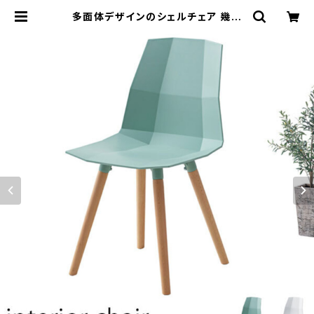
多面体デザインのシェルチェア 幾何
学的 ポリゴン 3D 天然木ビーチ材脚
イームズチェア eames デスクチェア
ワークチェア 椅子 イス | カグビズ