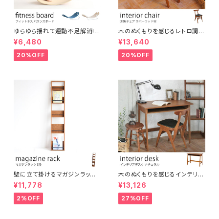
ゆらゆら揺れて運動不足解消!
木のぬくもりを感じるレトロ調コ
大人からこどもまでスキマ時間
ンパクトチェア ブラウン ウッドチ
¥6,480
¥13,640
に楽しめる木製フィットネスボー
ェア アンティーク調 シンプル ナ
ド バランスボード ヨガ 北欧風
チュラル シャビー おしゃれ 椅子
20%OFF
20%OFF
シンプル コンパクト テレワーク
イス デスクチェア インテリア
在宅ワーク オフィス リラックス
スペース 運動 美容 保育 体育
壁に立て掛けるマガジンラック
木のぬくもりを感じるインテリア
5段 木製 ディスプレイラック パ
デスク オーク材使用 ブラウン
¥11,778
¥13,126
ンフレットスタンド
ナチュラルスタイル ヴィンテージ
風 レトロ カントリー調 机 イン
2%OFF
27%OFF
テリア