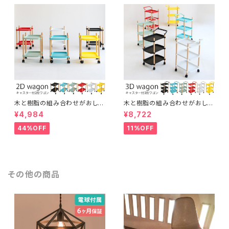
木と樹脂の組み合わせがおしゃ
木と樹脂の組み合わせがおしゃ
れな2段ワゴン スッキリ片づけ
れな3段ワゴン スッキリ片づけ
¥4,984
¥8,722
キャスター付き 取っ手付き 多目
キャスター付き 取っ手付き 多目
的 サイドワゴン ナイトテーブル
的 サイドワゴン ファイル ガレー
44%OFF
11%OFF
ガレージ キッチンワゴン インテ
ジ キッチンワゴン インテリア
リア
その他の商品