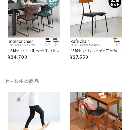
イ張地 リビング 一人暮らし 新
生活 ワークスペース リラックス
スペース
【2脚セット】 ベルベット生地を使
【2脚セット】カフェチェア 始めか
用したレトロおしゃれなインテリ
ら使い込んだようなヴィンテージ
¥24,700
¥27,550
アチェア スタッキング(重ね置き)
な風合いが魅力。エイジング加
ビロード生地 起毛素材 レトロ
工 アイアンフレーム PVCレザ
クラシカル モダン リビング ダイ
ー張地 パイン無垢材 レトロ ビ
ニング オフィス ミーティングチ
ンテージ シンプル お洒落 イン
ェア 椅子
ダストリアル ダイニング 飲食店
セール中の商品