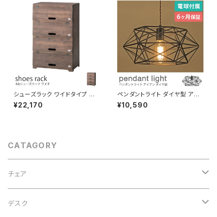
照明 おしゃれ 北欧 演出用品
籍 書類 雑誌 ファイル収納
シューズラック ワイドタイプ 天
ペンダントライト ダイヤ型 アイ
然杉 ヴィンテージ風 上開き扉
アン素材 電球付き 吊り下げ照
¥22,170
¥10,590
靴箱 下駄箱 和風 靴置き 収納ラ
明 天井照明 コード長さ調節可
ック シューズボックス おしゃれ
LED対応可 引っ掛けシーリング
ダクトレール対応 間接照明 おし
ゃれ 北欧 演出用品
CATAGORY
チェア
オフィスチェア
デスク